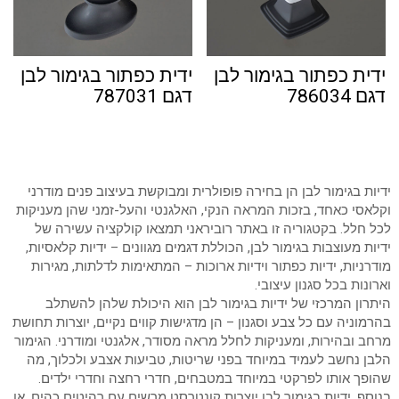
ידית כפתור בגימור לבן
ידית כפתור בגימור לבן
דגם 786034
דגם 787031
ידיות בגימור לבן הן בחירה פופולרית ומבוקשת בעיצוב פנים מודרני
וקלאסי כאחד, בזכות המראה הנקי, האלגנטי והעל-זמני שהן מעניקות
לכל חלל. בקטגוריה זו באתר רוביראני תמצאו קולקציה עשירה של
ידיות מעוצבות בגימור לבן, הכוללת דגמים מגוונים – ידיות קלאסיות,
מודרניות, ידיות כפתור וידיות ארוכות – המתאימות לדלתות, מגירות
וארונות בכל סגנון עיצובי.
היתרון המרכזי של ידיות בגימור לבן הוא היכולת שלהן להשתלב
בהרמוניה עם כל צבע וסגנון – הן מדגישות קווים נקיים, יוצרות תחושת
מרחב ובהירות, ומעניקות לחלל מראה מסודר, אלגנטי ומודרני. הגימור
הלבן נחשב לעמיד במיוחד בפני שריטות, טביעות אצבע ולכלוך, מה
שהופך אותו לפרקטי במיוחד במטבחים, חדרי רחצה וחדרי ילדים.
בנוסף, ידיות בגימור לבן יוצרות קונטרסט מרשים עם רהיטים כהים, או