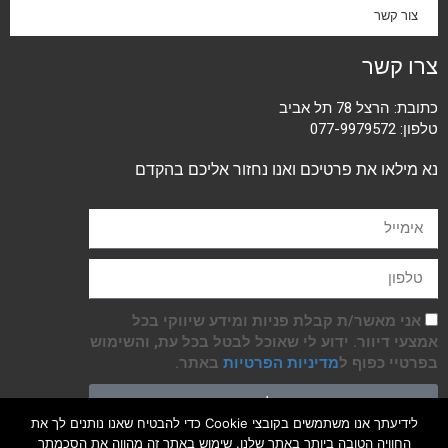
צור קשר
צרו קשר
כתובת: הרצל 78 תל אביב
טלפון:
077-9979572
נא מילאו את פרטיכם ואנו נחזור אליכם בהקדם
אני מאשר/ת קבלת פניות ומידע שיווקי בכל
אמצעי דיוור. ידוע לי שאוכל לבטל בכל עת, והשימוש
בפרטיי כפוף ל
מדיניות הפרטיות
באתר.
שליחה
לידיעתך אנו משתמשים בקובצי Cookie כדי להבטיח שאנו נותנים לך את
החוויה הטובה ביותר באתר שלנו. שימוש באתר זה מהווה את הסכמתך